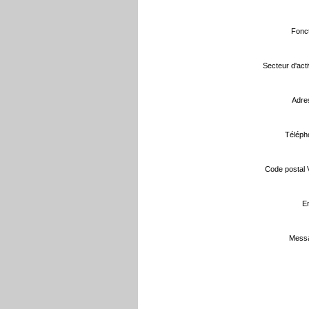
Fonct
Secteur d'activ
Adre
Téléph
Code postal Vi
Em
Messa