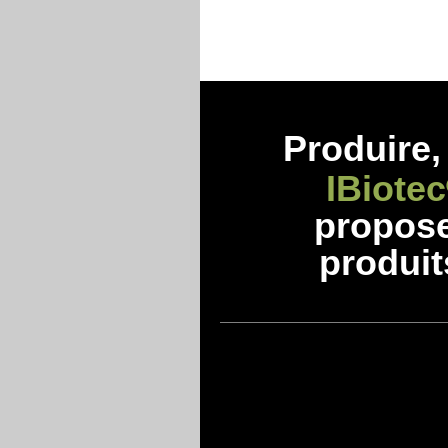
Produire, 
IBiotec
propos
produit