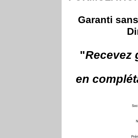
Garanti sans
Di
"
Recevez g
en compléta
Soci
N
Prén