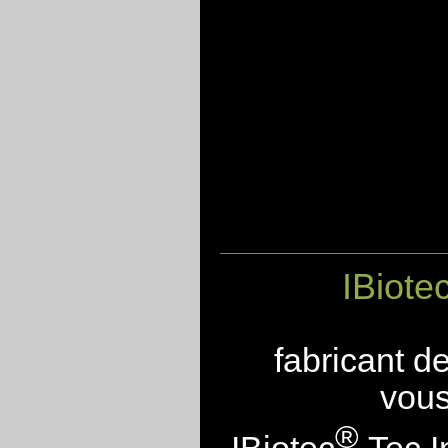
IBiote
fabricant d
vous
®
IBiotec
Tec I