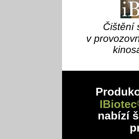
Čištění
v provozovn
kinos
Produkov
IBiotec
nabízí 
p