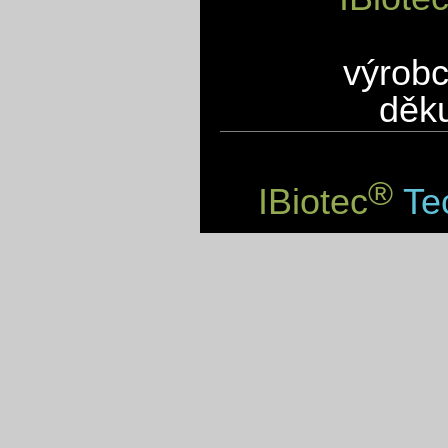
výrobc
děku
®
IBiotec
Tec