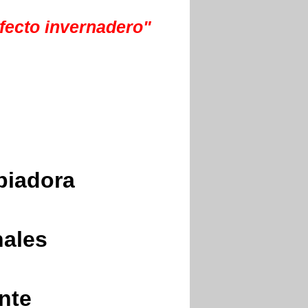
fecto invernadero
"
piadora
nales
nte