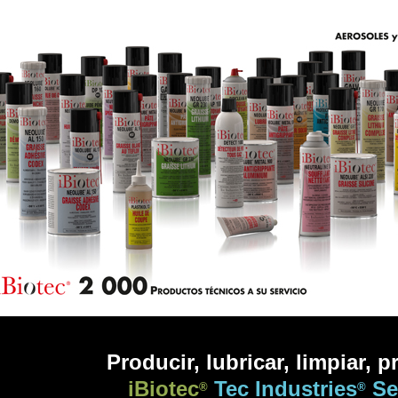
Prod
ucir, lubricar, limpiar, p
iBiotec
Tec Industries
Se
®
®