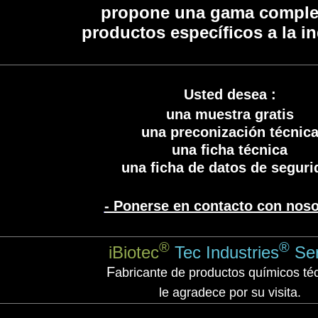
propone una gama comple
productos especí
ficos a la i
Usted desea :
una muestra gratis
una preconización técnic
una ficha técnica
una ficha de datos de seguri
- Ponerse en contacto con noso
®
®
iBiotec
Tec Industries
Ser
F
abricante de productos químicos té
le agradece por su visita.