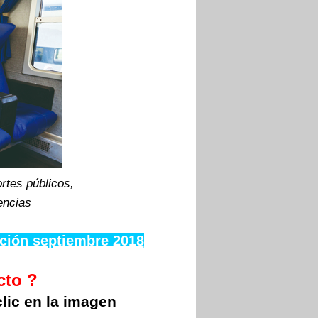
rtes públicos,
encias
ición septiembre 2018
cto ?
lic en la imagen