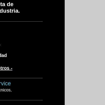
ta de
ndustria.
a
dad
tros -
vice
cnicos,