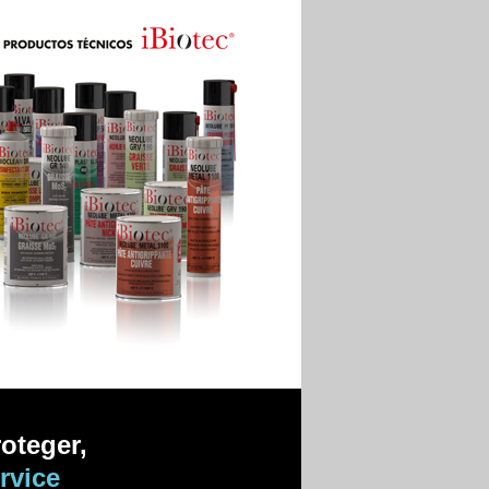
roteger,
rvice