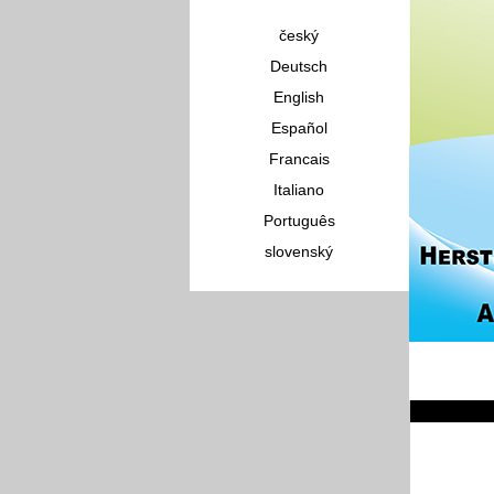
český
Deutsch
English
Español
Francais
Italiano
Português
slovenský