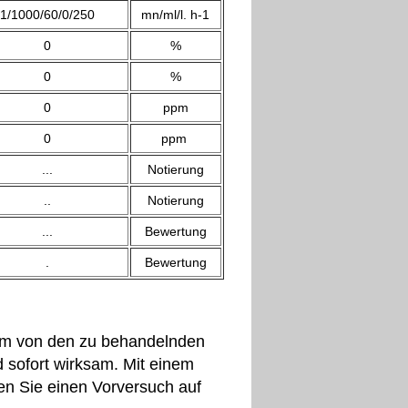
1/1000/60/0/250
mn/ml/l. h-1
0
%
0
%
0
ppm
0
ppm
...
Notierung
..
Notierung
...
Bewertung
.
Bewertung
 cm von den zu behandelnden
d sofort wirksam. Mit einem
en Sie einen Vorversuch auf