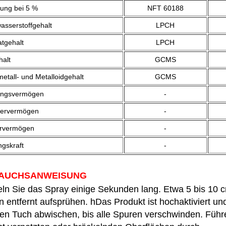
ng bei 5 %
NFT 60188
asserstoffgehalt
LPCH
tgehalt
LPCH
halt
GCMS
etall- und Metalloidgehalt
GCMS
ungsvermögen
-
iervermögen
-
rvermögen
-
ngskraft
-
AUCHSANWEISUNG
eln Sie das Spray einige Sekunden lang. Etwa 5 bis 10
 entfernt aufsprühen. hDas Produkt ist hochaktiviert un
en Tuch abwischen, bis alle Spuren verschwinden. Führ