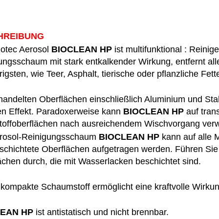
HREIBUNG
iotec Aerosol
BIOCLEAN HP
ist multifunktional : Reinig
ungsschaum mit stark entkalkender Wirkung, entfernt al
igsten, wie Teer, Asphalt, tierische oder pflanzliche Fett
handelten Oberflächen einschließlich Aluminium und S
ten Effekt. Paradoxerweise kann
BIOCLEAN
HP
auf tran
toffoberflächen nach ausreichendem Wischvorgang ver
rosol-Reinigungsschaum
BIOCLEAN
HP
kann auf alle M
schichtete Oberflächen aufgetragen werden. Führen Sie
ächen durch, die mit Wasserlacken beschichtet sind.
 kompakte Schaumstoff ermöglicht eine kraftvolle Wirku
EAN HP
ist antistatisch und nicht brennbar.