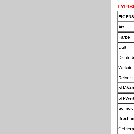
TYPIS
EIGEN
Art
Farbe
Duft
Dichte 
Wirkstof
Reiner 
pH-Wert
pH-Wert
Schneidz
Brechun
Gefrier