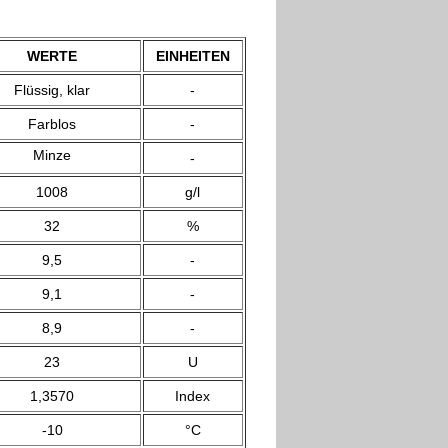
WERTE
EINHEITEN
Flüssig, klar
-
Farblos
-
Minze
-
1008
g/l
32
%
9,5
-
9,1
-
8,9
-
23
U
1,3570
Index
-10
°C