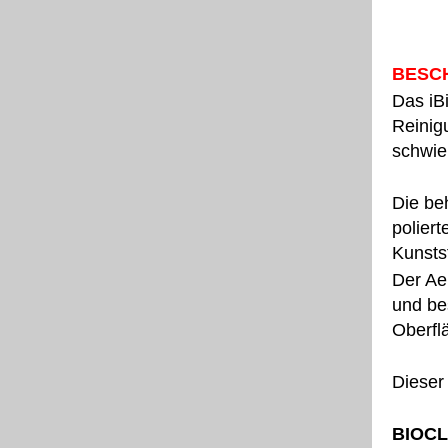
BESC
Das iB
Reinig
schwier
Die be
polier
Kunsts
Der Ae
und be
Oberfl
Dieser
BIOCL