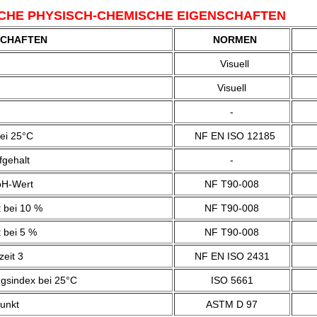
CHE PHYSISCH-CHEMISCHE EIGENSCHAFTEN
SCHAFTEN
NORMEN
Visuell
Visuell
-
bei 25°C
NF EN ISO 12185
fgehalt
-
pH-Wert
NF T90-008
 bei 10 %
NF T90-008
 bei 5 %
NF T90-008
eit 3
NF EN ISO 2431
gsindex bei 25°C
ISO 5661
punkt
ASTM D 97