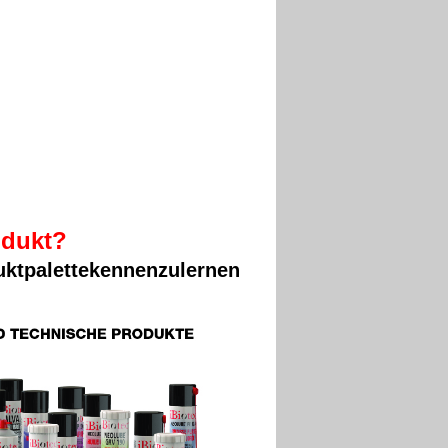
odukt?
uktpalettekennenzulernen