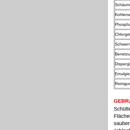
Schäumu
Kohlenw
Phospha
Chlorge
Schwerm
Benetz
Disperg
Emulgie
Reinigu
GEBR
Schütt
Flächen
sauber